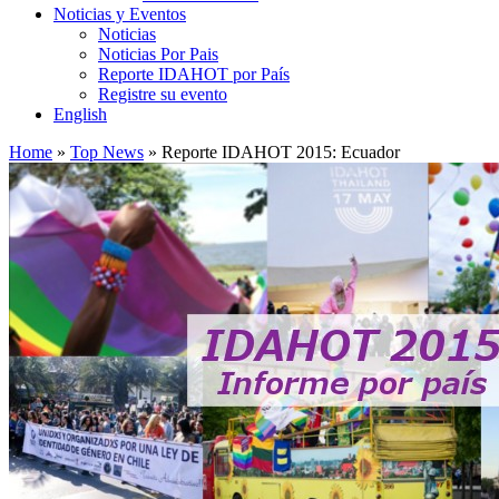
Noticias y Eventos
Noticias
Noticias Por Pais
Reporte IDAHOT por País
Registre su evento
English
Home
»
Top News
»
Reporte IDAHOT 2015: Ecuador