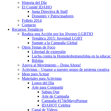
Historia del Día
El Comité IDAHO
Junta Directiva & Staff
Donantes y Patrocinadores
Folleto 2014
Contacto
Recursos Temáticos
Realiza una Acción por los Jóvenes LGBTIQ
Temática 2015: Juventud LGBT
Sumate a la Campaña Global
Otros Temas de Foco
Libertad de expresión
Lucha contra la Homolesbotransfobia en la educac
Bifobia
Apoya al Movimiento – Dona Ahora!
Activistas – Unanse a nuestro grupo de protesta creativa
Ideas para Actuar
Materiales para Activistas
Logos del Día
Arte para Compartir
Sabias Que
Arte de Campaña
Campaña #17deMayoPorque
IDAHOT Celebra
Canal de Videos