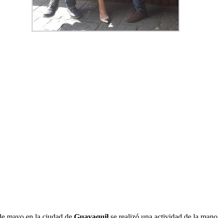
de mayo en la ciudad de
Guayaquil
se realizó una actividad de la man