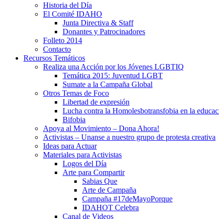
Historia del Día
El Comité IDAHO
Junta Directiva & Staff
Donantes y Patrocinadores
Folleto 2014
Contacto
Recursos Temáticos
Realiza una Acción por los Jóvenes LGBTIQ
Temática 2015: Juventud LGBT
Sumate a la Campaña Global
Otros Temas de Foco
Libertad de expresión
Lucha contra la Homolesbotransfobia en la educac
Bifobia
Apoya al Movimiento – Dona Ahora!
Activistas – Unanse a nuestro grupo de protesta creativa
Ideas para Actuar
Materiales para Activistas
Logos del Día
Arte para Compartir
Sabias Que
Arte de Campaña
Campaña #17deMayoPorque
IDAHOT Celebra
Canal de Videos