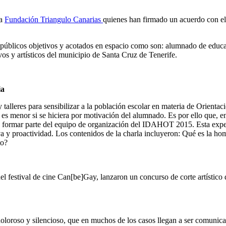
la
Fundación Triangulo Canarias
quienes han firmado un acuerdo con el
 públicos objetivos y acotados en espacio como son: alumnado de educa
vos y artísticos del municipio de Santa Cruz de Tenerife.
ia
 talleres para sensibilizar a la población escolar en materia de Orient
 es menor si se hiciera por motivación del alumnado. Es por ello que, e
y a formar parte del equipo de organización del IDAHOT 2015. Esta exper
va y proactividad. Los contenidos de la charla incluyeron: Qué es la ho
to?
l festival de cine Can[be]Gay, lanzaron un concurso de corte artístico 
oloroso y silencioso, que en muchos de los casos llegan a ser comunicad