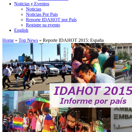
Noticias y Eventos
Noticias
Noticias Por Pais
Reporte IDAHOT por País
Registre su evento
English
Home
»
Top News
»
Reporte IDAHOT 2015: España