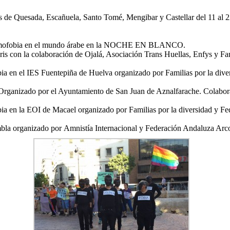
os de Quesada, Escañuela, Santo Tomé, Mengibar y Castellar del 11 al 
a homofobia en el mundo árabe en la NOCHE EN BLANCO.
s con la colaboración de Ojalá, Asociación Trans Huellas, Enfys y Fam
obia en el IES Fuentepiña de Huelva organizado por Familias por la div
 Organizado por el Ayuntamiento de San Juan de Aznalfarache. Colabor
obia en la EOI de Macael organizado por Familias por la diversidad y F
mbla organizado por Amnistía Internacional y Federación Andaluza Arco 