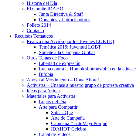
Historia del Día
El Comité IDAHO
Junta Directiva & Staff
Donantes y Patrocinadores
Folleto 2014
Contacto
Recursos Temáticos
Realiza una Acción por los Jóvenes LGBTIQ
Temática 2015: Juventud LGBT
Sumate a la Campaña Global
Otros Temas de Foco
Libertad de expresión
Lucha contra la Homolesbotransfobia en la educac
Bifobia
Apoya al Movimiento – Dona Ahora!
Activistas – Unanse a nuestro grupo de protesta creativa
Ideas para Actuar
Materiales para Activistas
Logos del Día
Arte para Compartir
Sabias Que
Arte de Campaña
Campaña #17deMayoPorque
IDAHOT Celebra
Canal de Videos