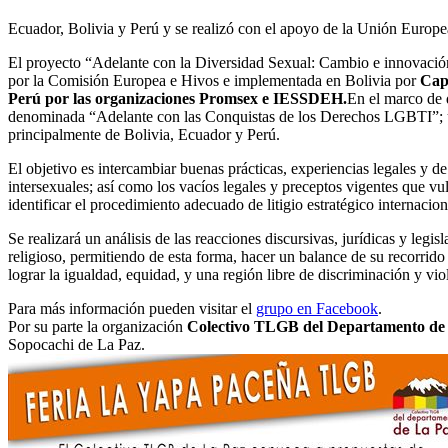
Ecuador, Bolivia y Perú y se realizó con el apoyo de la Unión Europ
El proyecto “Adelante con la Diversidad Sexual: Cambio e innovac
ió
por la Comisión Europea e Hivos e implementada en Bolivia por
Cap
Perú por las organizaciones Promsex e IESSDEH.
En el marco de 
denominada “Adelante con las Conquistas de los Derechos LGBTI”; un 
principalmente de Bolivia, Ecuador y Perú.
El objetivo es intercambiar buenas prácticas, experiencias legales y
intersexuales; así como los vacíos legales y preceptos vigentes que 
identificar el procedimiento adecuado de litigio estratégico internac
Se realizará un análisis de las reacciones discursivas, jurídicas y l
religioso, permitiendo de esta forma, hacer un balance de su recorrido
lograr la igualdad, equidad, y una región libre de discriminación y vi
Para más información pueden visitar el
grupo en Facebook
.
Por su parte la organización
Colectivo TLGB del Departamento de 
Sopocachi de La Paz.