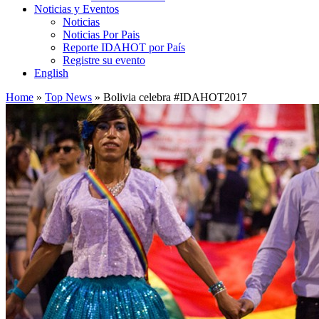
Noticias y Eventos
Noticias
Noticias Por Pais
Reporte IDAHOT por País
Registre su evento
English
Home
»
Top News
»
Bolivia celebra #IDAHOT2017