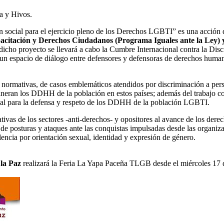
ea y Hivos.
n social para el ejercicio pleno de los Derechos LGBTI” es una acción 
acitación y Derechos Ciudadanos (Programa Iguales ante la Ley) 
dicho proyecto se llevará a cabo la Cumbre Internacional contra la Dis
espacio de diálogo entre defensores y defensoras de derechos humanos
 de normativas, de casos emblemáticos atendidos por discriminación a p
vulneran los DDHH de la población en estos países; además del trabajo 
ional para la defensa y respeto de los DDHH de la población LGBTI.
egislativas de los sectores -anti-derechos- y opositores al avance de lo
 de posturas y ataques ante las conquistas impulsadas desde las organiz
olencia por orientación sexual, identidad y expresión de género.
la Paz
realizará la Feria La Yapa Paceña TLGB desde el miércoles 17 d