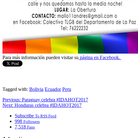
Para más información pueden visitar su
página en Facebook.
Tagged with:
Bolivia
Ecuador
Peru
Previous:
Paraguay celebra #IDAHOT2017
Next:
Honduras celebra #IDAHOT2017
Subscribe
To RSS Feed
998
Followers
7,518
Fans