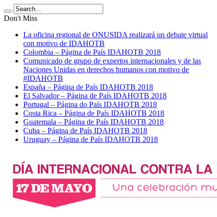
Don't Miss
La oficina regional de ONUSIDA realizará un debate virtual
con motivo de IDAHOTB
Colombia – Página de País IDAHOTB 2018
Comunicado de grupo de expertos internacionales y de las
Naciones Unidas en derechos humanos con motivo de
#IDAHOTB
España – Página de País IDAHOTB 2018
El Salvador – Página de País IDAHOTB 2018
Portugal – Página do País IDAHOTB 2018
Costa Rica – Página de País IDAHOTB 2018
Guatemala – Página de País IDAHOTB 2018
Cuba – Página de País IDAHOTB 2018
Uruguay – Página de País IDAHOTB 2018