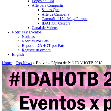
Logos del Día
Arte para Compartir
Sabias Que
Arte de Campaña
Campaña #17deMayoPorque
IDAHOT Celebra
Canal de Videos
Noticias y Eventos
Noticias
Noticias Por Pais
Reporte IDAHOT por País
Registre su evento
English
Home
»
Top News
»
Bolivia – Página de País IDAHOTB 2018