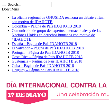
Don't Miss
La oficina regional de ONUSIDA realizará un debate virtual
con motivo de IDAHOTB
Colombia – Página de País IDAHOTB 2018
Comunicado de grupo de expertos internacionales y de las
Naciones Unidas en derechos humanos con motivo de
#IDAHOTB
España – Página de País IDAHOTB 2018
El Salvador – Página de País IDAHOTB 2018
Portugal – Página do País IDAHOTB 2018
Costa Rica – Página de País IDAHOTB 2018
Guatemala – Página de País IDAHOTB 2018
Cuba – Página de País IDAHOTB 2018
Uruguay – Página de País IDAHOTB 2018