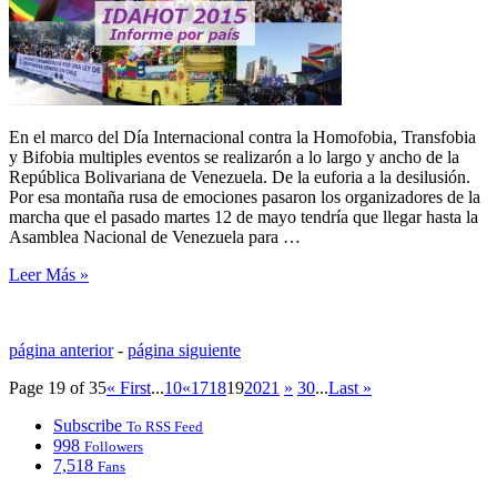
En el marco del Día Internacional contra la Homofobia, Transfobia
y Bifobia multiples eventos se realizarón a lo largo y ancho de la
República Bolivariana de Venezuela. De la euforia a la desilusión.
Por esa montaña rusa de emociones pasaron los organizadores de la
marcha que el pasado martes 12 de mayo tendría que llegar hasta la
Asamblea Nacional de Venezuela para …
Leer Más »
página anterior
-
página siguiente
Page 19 of 35
« First
...
10
«
17
18
19
20
21
»
30
...
Last »
Subscribe
To RSS Feed
998
Followers
7,518
Fans