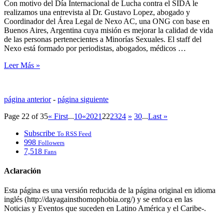
Con motivo del Día Internacional de Lucha contra el SIDA le
realizamos una entrevista al Dr. Gustavo Lopez, abogado y
Coordinador del Área Legal de Nexo AC, una ONG con base en
Buenos Aires, Argentina cuya misión es mejorar la calidad de vida
de las personas pertenecientes a Minorías Sexuales. El staff del
Nexo está formado por periodistas, abogados, médicos …
Leer Más »
página anterior
-
página siguiente
Page 22 of 35
« First
...
10
«
20
21
22
23
24
»
30
...
Last »
Subscribe
To RSS Feed
998
Followers
7,518
Fans
Aclaración
Esta página es una versión reducida de la página original en idioma
inglés (http://dayagainsthomophobia.org/) y se enfoca en las
Noticias y Eventos que suceden en Latino América y el Caribe-.