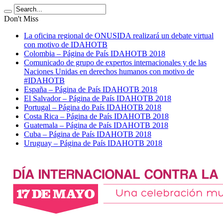
Don't Miss
La oficina regional de ONUSIDA realizará un debate virtual
con motivo de IDAHOTB
Colombia – Página de País IDAHOTB 2018
Comunicado de grupo de expertos internacionales y de las
Naciones Unidas en derechos humanos con motivo de
#IDAHOTB
España – Página de País IDAHOTB 2018
El Salvador – Página de País IDAHOTB 2018
Portugal – Página do País IDAHOTB 2018
Costa Rica – Página de País IDAHOTB 2018
Guatemala – Página de País IDAHOTB 2018
Cuba – Página de País IDAHOTB 2018
Uruguay – Página de País IDAHOTB 2018