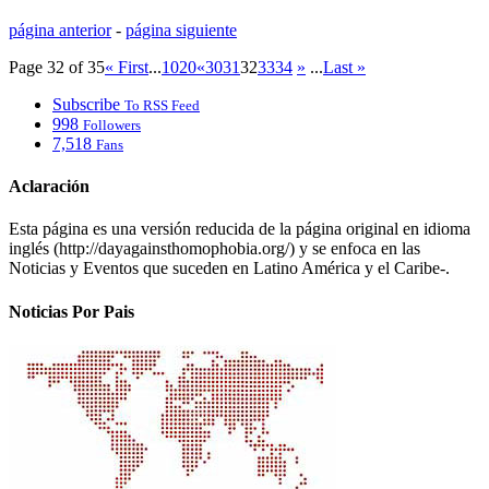
página anterior
-
página siguiente
Page 32 of 35
« First
...
10
20
«
30
31
32
33
34
»
...
Last »
Subscribe
To RSS Feed
998
Followers
7,518
Fans
Aclaración
Esta página es una versión reducida de la página original en idioma
inglés (http://dayagainsthomophobia.org/) y se enfoca en las
Noticias y Eventos que suceden en Latino América y el Caribe-.
Noticias Por Pais