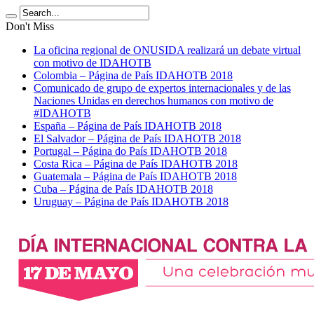
Don't Miss
La oficina regional de ONUSIDA realizará un debate virtual
con motivo de IDAHOTB
Colombia – Página de País IDAHOTB 2018
Comunicado de grupo de expertos internacionales y de las
Naciones Unidas en derechos humanos con motivo de
#IDAHOTB
España – Página de País IDAHOTB 2018
El Salvador – Página de País IDAHOTB 2018
Portugal – Página do País IDAHOTB 2018
Costa Rica – Página de País IDAHOTB 2018
Guatemala – Página de País IDAHOTB 2018
Cuba – Página de País IDAHOTB 2018
Uruguay – Página de País IDAHOTB 2018