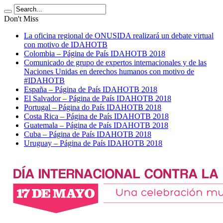
Don't Miss
La oficina regional de ONUSIDA realizará un debate virtual
con motivo de IDAHOTB
Colombia – Página de País IDAHOTB 2018
Comunicado de grupo de expertos internacionales y de las
Naciones Unidas en derechos humanos con motivo de
#IDAHOTB
España – Página de País IDAHOTB 2018
El Salvador – Página de País IDAHOTB 2018
Portugal – Página do País IDAHOTB 2018
Costa Rica – Página de País IDAHOTB 2018
Guatemala – Página de País IDAHOTB 2018
Cuba – Página de País IDAHOTB 2018
Uruguay – Página de País IDAHOTB 2018