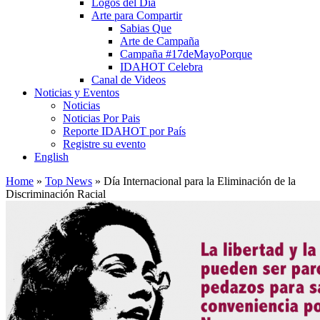
Logos del Día
Arte para Compartir
Sabias Que
Arte de Campaña
Campaña #17deMayoPorque
IDAHOT Celebra
Canal de Videos
Noticias y Eventos
Noticias
Noticias Por Pais
Reporte IDAHOT por País
Registre su evento
English
Home
»
Top News
»
Día Internacional para la Eliminación de la
Discriminación Racial