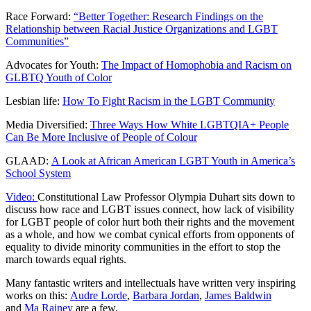
Race Forward:
“Better Together: Research Findings on the
Relationship between Racial Justice Organizations and LGBT
Communities”
Advocates for Youth:
The Impact of Homophobia and Racism on
GLBTQ Youth of Color
Lesbian life:
How To Fight Racism in the LGBT Community
Media Diversified:
Three Ways How White LGBTQIA+ People
Can Be More Inclusive of People of Colour
GLAAD:
A Look at African American LGBT Youth in America’s
School System
Video:
Constitutional Law Professor Olympia Duhart sits down to
discuss how race and LGBT issues connect, how lack of visibility
for LGBT people of color hurt both their rights and the movement
as a whole, and how we combat cynical efforts from opponents of
equality to divide minority communities in the effort to stop the
march towards equal rights.
Many fantastic writers and intellectuals have written very inspiring
works on this:
Audre Lorde
,
Barbara Jordan
,
James Baldwin
and
Ma Rainey
are a few.