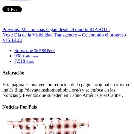
Previous:
Más noticias llegan desde el mundo IDAHOT!
Next:
Día de la Visibilidad Transgenero – Celebrando el progreso
VISIBLE!
Subscribe
To RSS Feed
998
Followers
7,518
Fans
Aclaración
Esta página es una versión reducida de la página original en idioma
inglés (http://dayagainsthomophobia.org/) y se enfoca en las
Noticias y Eventos que suceden en Latino América y el Caribe-.
Noticias Por Pais