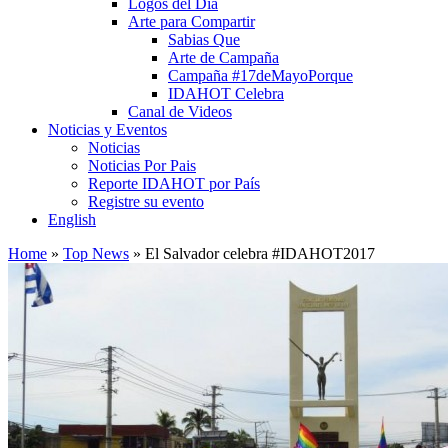
Logos del Día
Arte para Compartir
Sabias Que
Arte de Campaña
Campaña #17deMayoPorque
IDAHOT Celebra
Canal de Videos
Noticias y Eventos
Noticias
Noticias Por Pais
Reporte IDAHOT por País
Registre su evento
English
Home
»
Top News
»
El Salvador celebra #IDAHOT2017