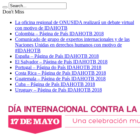
Don't Miss
La oficina regional de ONUSIDA realizará un debate virtual
con motivo de IDAHOTB
Colombia – Página de País IDAHOTB 2018
Comunicado de grupo de expertos internacionales y de las
Naciones Unidas en derechos humanos con motivo de
#IDAHOTB
España – Página de País IDAHOTB 2018
El Salvador – Página de País IDAHOTB 2018
Portugal – Página do País IDAHOTB 2018
Costa Rica – Página de País IDAHOTB 2018
Guatemala – Página de País IDAHOTB 2018
Cuba – Página de País IDAHOTB 2018
Uruguay – Página de País IDAHOTB 2018