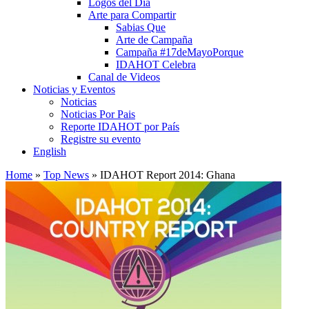
Logos del Día
Arte para Compartir
Sabias Que
Arte de Campaña
Campaña #17deMayoPorque
IDAHOT Celebra
Canal de Videos
Noticias y Eventos
Noticias
Noticias Por Pais
Reporte IDAHOT por País
Registre su evento
English
Home
»
Top News
»
IDAHOT Report 2014: Ghana