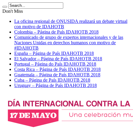
Don't Miss
La oficina regional de ONUSIDA realizará un debate virtual
con motivo de IDAHOTB
Colombia – Página de País IDAHOTB 2018
Comunicado de grupo de expertos internacionales y de las
Naciones Unidas en derechos humanos con motivo de
#IDAHOTB
España – Página de País IDAHOTB 2018
El Salvador – Página de País IDAHOTB 2018
Portugal – Página do País IDAHOTB 2018
Costa Rica – Página de País IDAHOTB 2018
Guatemala – Página de País IDAHOTB 2018
Cuba – Página de País IDAHOTB 2018
Uruguay – Página de País IDAHOTB 2018