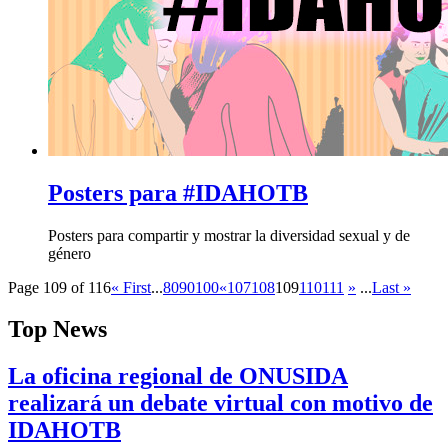
Posters para #IDAHOTB
Posters para compartir y mostrar la diversidad sexual y de
género
Page 109 of 116
« First
...
80
90
100
«
107
108
109
110
111
»
...
Last »
Top News
La oficina regional de ONUSIDA
realizará un debate virtual con motivo de
IDAHOTB