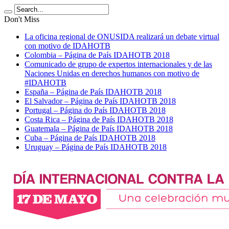
Don't Miss
La oficina regional de ONUSIDA realizará un debate virtual
con motivo de IDAHOTB
Colombia – Página de País IDAHOTB 2018
Comunicado de grupo de expertos internacionales y de las
Naciones Unidas en derechos humanos con motivo de
#IDAHOTB
España – Página de País IDAHOTB 2018
El Salvador – Página de País IDAHOTB 2018
Portugal – Página do País IDAHOTB 2018
Costa Rica – Página de País IDAHOTB 2018
Guatemala – Página de País IDAHOTB 2018
Cuba – Página de País IDAHOTB 2018
Uruguay – Página de País IDAHOTB 2018