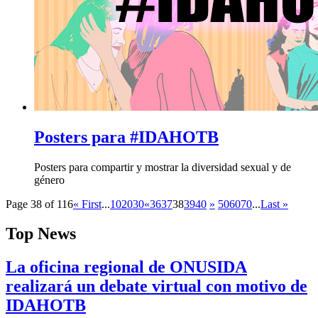
Posters para #IDAHOTB
Posters para compartir y mostrar la diversidad sexual y de
género
Page 38 of 116
« First
...
10
20
30
«
36
37
38
39
40
»
50
60
70
...
Last »
Top News
La oficina regional de ONUSIDA
realizará un debate virtual con motivo de
IDAHOTB