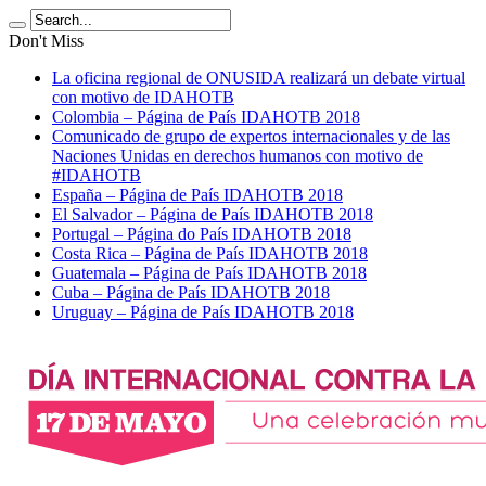
Don't Miss
La oficina regional de ONUSIDA realizará un debate virtual
con motivo de IDAHOTB
Colombia – Página de País IDAHOTB 2018
Comunicado de grupo de expertos internacionales y de las
Naciones Unidas en derechos humanos con motivo de
#IDAHOTB
España – Página de País IDAHOTB 2018
El Salvador – Página de País IDAHOTB 2018
Portugal – Página do País IDAHOTB 2018
Costa Rica – Página de País IDAHOTB 2018
Guatemala – Página de País IDAHOTB 2018
Cuba – Página de País IDAHOTB 2018
Uruguay – Página de País IDAHOTB 2018