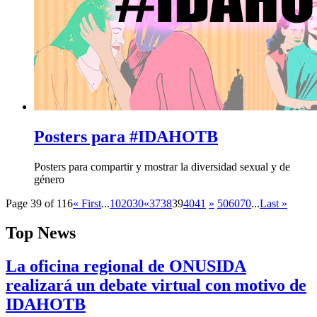
Posters para #IDAHOTB
Posters para compartir y mostrar la diversidad sexual y de
género
Page 39 of 116
« First
...
10
20
30
«
37
38
39
40
41
»
50
60
70
...
Last »
Top News
La oficina regional de ONUSIDA
realizará un debate virtual con motivo de
IDAHOTB