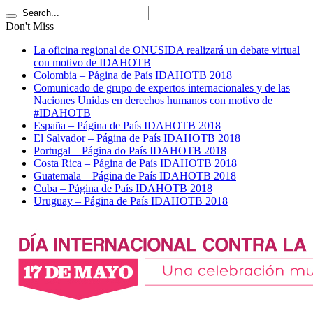
Don't Miss
La oficina regional de ONUSIDA realizará un debate virtual
con motivo de IDAHOTB
Colombia – Página de País IDAHOTB 2018
Comunicado de grupo de expertos internacionales y de las
Naciones Unidas en derechos humanos con motivo de
#IDAHOTB
España – Página de País IDAHOTB 2018
El Salvador – Página de País IDAHOTB 2018
Portugal – Página do País IDAHOTB 2018
Costa Rica – Página de País IDAHOTB 2018
Guatemala – Página de País IDAHOTB 2018
Cuba – Página de País IDAHOTB 2018
Uruguay – Página de País IDAHOTB 2018