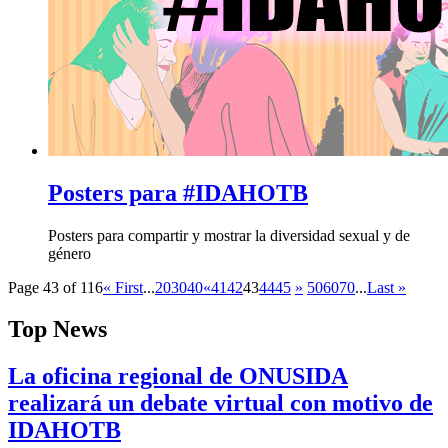
Posters para #IDAHOTB
Posters para compartir y mostrar la diversidad sexual y de
género
Page 43 of 116
« First
...
20
30
40
«
41
42
43
44
45
»
50
60
70
...
Last »
Top News
La oficina regional de ONUSIDA
realizará un debate virtual con motivo de
IDAHOTB