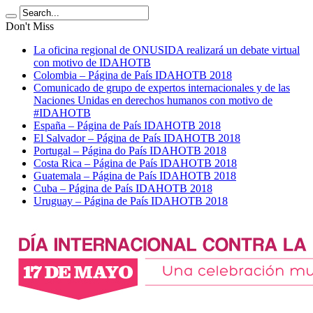
Don't Miss
La oficina regional de ONUSIDA realizará un debate virtual
con motivo de IDAHOTB
Colombia – Página de País IDAHOTB 2018
Comunicado de grupo de expertos internacionales y de las
Naciones Unidas en derechos humanos con motivo de
#IDAHOTB
España – Página de País IDAHOTB 2018
El Salvador – Página de País IDAHOTB 2018
Portugal – Página do País IDAHOTB 2018
Costa Rica – Página de País IDAHOTB 2018
Guatemala – Página de País IDAHOTB 2018
Cuba – Página de País IDAHOTB 2018
Uruguay – Página de País IDAHOTB 2018