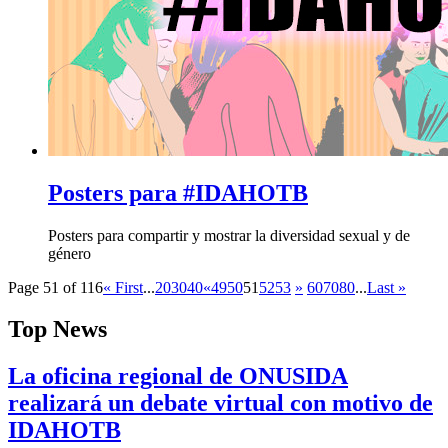
Posters para #IDAHOTB
Posters para compartir y mostrar la diversidad sexual y de
género
Page 51 of 116
« First
...
20
30
40
«
49
50
51
52
53
»
60
70
80
...
Last »
Top News
La oficina regional de ONUSIDA
realizará un debate virtual con motivo de
IDAHOTB