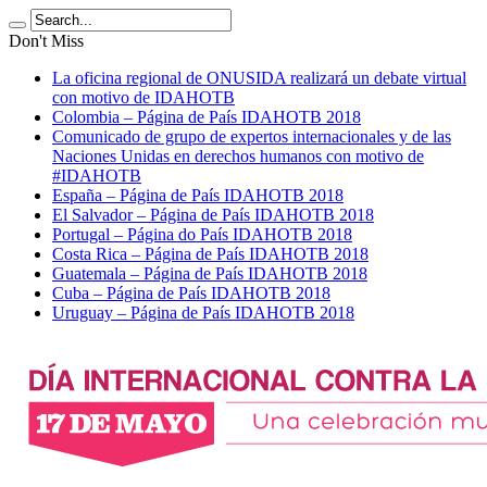
Don't Miss
La oficina regional de ONUSIDA realizará un debate virtual
con motivo de IDAHOTB
Colombia – Página de País IDAHOTB 2018
Comunicado de grupo de expertos internacionales y de las
Naciones Unidas en derechos humanos con motivo de
#IDAHOTB
España – Página de País IDAHOTB 2018
El Salvador – Página de País IDAHOTB 2018
Portugal – Página do País IDAHOTB 2018
Costa Rica – Página de País IDAHOTB 2018
Guatemala – Página de País IDAHOTB 2018
Cuba – Página de País IDAHOTB 2018
Uruguay – Página de País IDAHOTB 2018