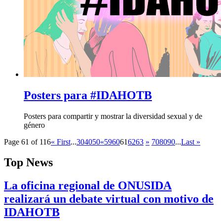
Posters para #IDAHOTB
Posters para compartir y mostrar la diversidad sexual y de
género
Page 61 of 116
« First
...
30
40
50
«
59
60
61
62
63
»
70
80
90
...
Last »
Top News
La oficina regional de ONUSIDA
realizará un debate virtual con motivo de
IDAHOTB