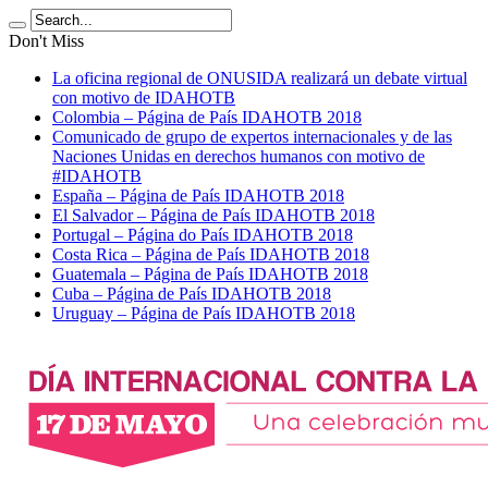
Don't Miss
La oficina regional de ONUSIDA realizará un debate virtual
con motivo de IDAHOTB
Colombia – Página de País IDAHOTB 2018
Comunicado de grupo de expertos internacionales y de las
Naciones Unidas en derechos humanos con motivo de
#IDAHOTB
España – Página de País IDAHOTB 2018
El Salvador – Página de País IDAHOTB 2018
Portugal – Página do País IDAHOTB 2018
Costa Rica – Página de País IDAHOTB 2018
Guatemala – Página de País IDAHOTB 2018
Cuba – Página de País IDAHOTB 2018
Uruguay – Página de País IDAHOTB 2018