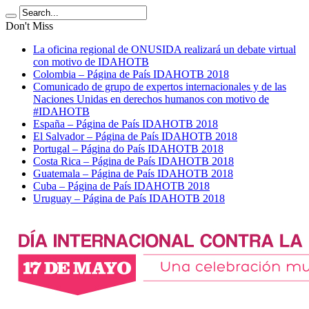
Don't Miss
La oficina regional de ONUSIDA realizará un debate virtual
con motivo de IDAHOTB
Colombia – Página de País IDAHOTB 2018
Comunicado de grupo de expertos internacionales y de las
Naciones Unidas en derechos humanos con motivo de
#IDAHOTB
España – Página de País IDAHOTB 2018
El Salvador – Página de País IDAHOTB 2018
Portugal – Página do País IDAHOTB 2018
Costa Rica – Página de País IDAHOTB 2018
Guatemala – Página de País IDAHOTB 2018
Cuba – Página de País IDAHOTB 2018
Uruguay – Página de País IDAHOTB 2018