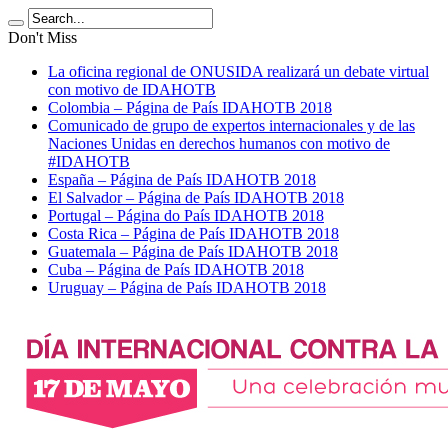
Don't Miss
La oficina regional de ONUSIDA realizará un debate virtual
con motivo de IDAHOTB
Colombia – Página de País IDAHOTB 2018
Comunicado de grupo de expertos internacionales y de las
Naciones Unidas en derechos humanos con motivo de
#IDAHOTB
España – Página de País IDAHOTB 2018
El Salvador – Página de País IDAHOTB 2018
Portugal – Página do País IDAHOTB 2018
Costa Rica – Página de País IDAHOTB 2018
Guatemala – Página de País IDAHOTB 2018
Cuba – Página de País IDAHOTB 2018
Uruguay – Página de País IDAHOTB 2018