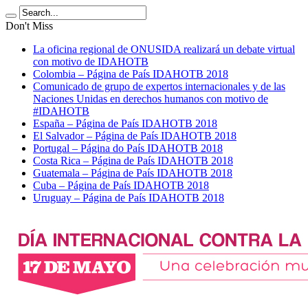
Don't Miss
La oficina regional de ONUSIDA realizará un debate virtual
con motivo de IDAHOTB
Colombia – Página de País IDAHOTB 2018
Comunicado de grupo de expertos internacionales y de las
Naciones Unidas en derechos humanos con motivo de
#IDAHOTB
España – Página de País IDAHOTB 2018
El Salvador – Página de País IDAHOTB 2018
Portugal – Página do País IDAHOTB 2018
Costa Rica – Página de País IDAHOTB 2018
Guatemala – Página de País IDAHOTB 2018
Cuba – Página de País IDAHOTB 2018
Uruguay – Página de País IDAHOTB 2018