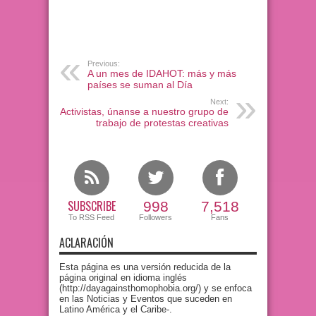
Previous:
A un mes de IDAHOT: más y más
países se suman al Día
Next:
Activistas, únanse a nuestro grupo de
trabajo de protestas creativas
SUBSCRIBE
998
7,518
To RSS Feed
Followers
Fans
ACLARACIÓN
Esta página es una versión reducida de la
página original en idioma inglés
(http://dayagainsthomophobia.org/) y se enfoca
en las Noticias y Eventos que suceden en
Latino América y el Caribe-.