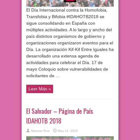
El Día Internacional contra la Homofobia,
Transfobia y Bifobia #IDAHOTB2018 se
sigue consolidando en España con
múltiples actividades. A lo largo y ancho del
país distintos organismos de gobierno y
organizaciones organizaron eventos para el
Día. La organización Kif-Kif Entre Iguales ha
desarrollado una extensa agenda de
actividades para celebrar el Día. 17 de
mayo Coloquio sobre vulnerabilidades de
solicitantes de …
Leer Más »
El Salvador – Página de País
IDAHOTB 2018
Mariano Ruiz
May 14, 2018