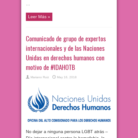
…
Leer Más »
Comunicado de grupo de expertos
internacionales y de las Naciones
Unidas en derechos humanos con
motivo de #IDAHOTB
Mariano Ruiz
May 16, 2018
No dejar a ninguna persona LGBT atrás –