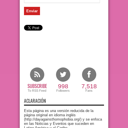
SUBSCRIBE
998
7,518
To RSS Feed
Followers
Fans
ACLARACIÓN
Esta página es una versión reducida de la
página original en idioma inglés
(http://dayagainsthomophobia.org/) y se enfoca
en las Noticias y Eventos que suceden en
Latino América y el Caribe-.