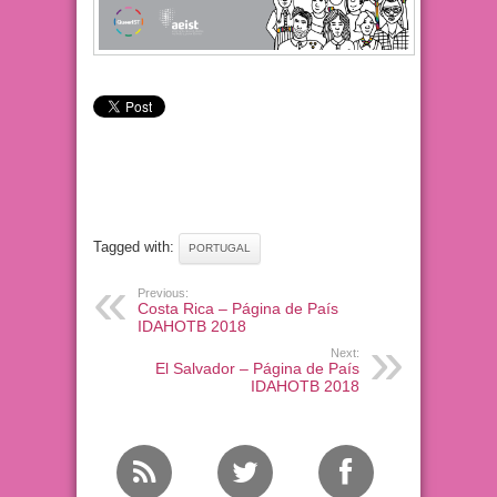
Tagged with:
PORTUGAL
Previous:
Costa Rica – Página de País
IDAHOTB 2018
Next:
El Salvador – Página de País
IDAHOTB 2018