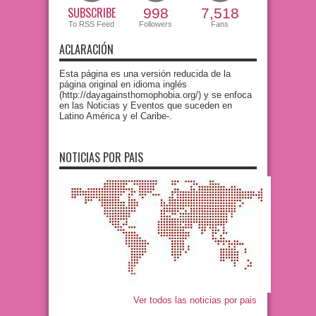
SUBSCRIBE
998
7,518
To RSS Feed
Followers
Fans
ACLARACIÓN
Esta página es una versión reducida de la
página original en idioma inglés
(http://dayagainsthomophobia.org/) y se enfoca
en las Noticias y Eventos que suceden en
Latino América y el Caribe-.
NOTICIAS POR PAIS
Ver todos las noticias por pais