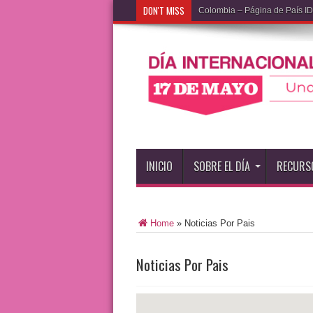
DON'T MISS
Colombia – Página de País 
INICIO
SOBRE EL DÍA
RECURS
Home
»
Noticias Por Pais
Noticias Por Pais