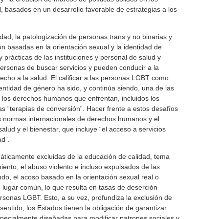
, basados ​​en un desarrollo favorable de estrategias a los
ad, la patologización de personas trans y no binarias y
ón basadas en la orientación sexual y la identidad de
y prácticas de las instituciones y personal de salud y
ersonas de buscar servicios y pueden conducir a la
cho a la salud. El calificar a las personas LGBT como
entidad de género ha sido, y continúa siendo, una de las
e los derechos humanos que enfrentan, incluidos los
s “terapias de conversión”. Hacer frente a estos desafíos
s normas internacionales de derechos humanos y el
alud y el bienestar, que incluye “el acceso a servicios
d”.
ticamente excluidas de la educación de calidad, tema
ento, el abuso violento e incluso expulsados de las
do, el acoso basado en la orientación sexual real o
n lugar común, lo que resulta en tasas de deserción
ersonas LGBT. Esto, a su vez, profundiza la exclusión de
entido, los Estados tienen la obligación de garantizar
specialmente diseñadas para modificar patrones sociales y