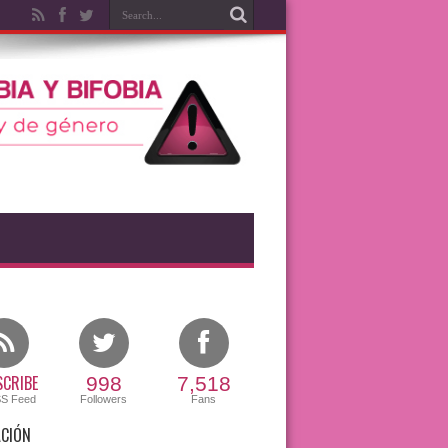
CRIBE
998
7,518
SS Feed
Followers
Fans
CIÓN