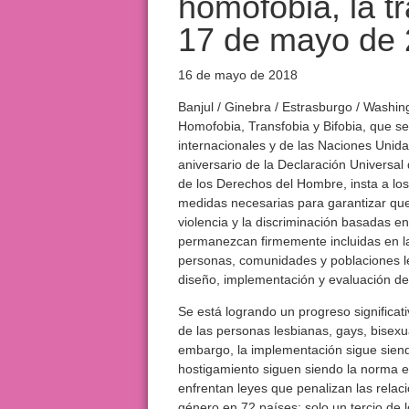
homofobia, la tr
17 de mayo de
16 de mayo de 2018
Banjul / Ginebra / Estrasburgo / Washing
Homofobia, Transfobia y Bifobia, que s
internacionales y de las Naciones Unid
aniversario de la Declaración Universa
de los Derechos del Hombre, insta a los
medidas necesarias para garantizar que 
violencia y la discriminación basadas en
permanezcan firmemente incluidas en la
personas, comunidades y poblaciones l
diseño, implementación y evaluación de
Se está logrando un progreso significativ
de las personas lesbianas, gays, bisexu
embargo, la implementación sigue siendo 
hostigamiento siguen siendo la norma 
enfrentan leyes que penalizan las relac
género en 72 países; solo un tercio de 