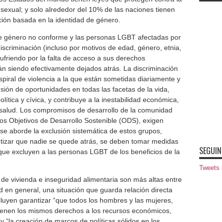
 sexual; y solo alrededor del 10% de las naciones tienen
ción basada en la identidad de género.
de género no conforme y las personas LGBT afectadas por
iscriminación (incluso por motivos de edad, género, etnia,
sufriendo por la falta de acceso a sus derechos
tán siendo efectivamente dejados atrás. La discriminación
piral de violencia a la que están sometidas diariamente y
sión de oportunidades en todas las facetas de la vida,
olítica y cívica, y contribuye a la inestabilidad económica,
la salud. Los compromisos de desarrollo de la comunidad
los Objetivos de Desarrollo Sostenible (ODS), exigen
se aborde la exclusión sistemática de estos grupos,
tizar que nadie se quede atrás, se deben tomar medidas
SEGUIN
 que excluyen a las personas LGBT de los beneficios de la
Tweets
 de vivienda e inseguridad alimentaria son más altas entre
en general, una situación que guarda relación directa
cluyen garantizar “que todos los hombres y las mujeres,
 tienen los mismos derechos a los recursos económicos,
y “la creación de marcos de políticas sólidos en los