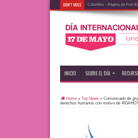
DON'T MISS
Colombia – Página de País 
INICIO
SOBRE EL DÍA
RECURS
Home
»
Top News
»
Comunicado de grup
derechos humanos con motivo de #IDAHO