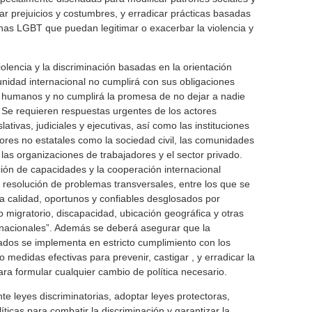
ar prejuicios y costumbres, y erradicar prácticas basadas
nas LGBT que puedan legitimar o exacerbar la violencia y
olencia y la discriminación basadas en la orientación
unidad internacional no cumplirá con sus obligaciones
 humanos y no cumplirá la promesa de no dejar a nadie
 Se requieren respuestas urgentes de los actores
slativas, judiciales y ejecutivas, así como las instituciones
res no estatales como la sociedad civil, las comunidades
las organizaciones de trabajadores y el sector privado.
ión de capacidades y la cooperación internacional
 resolución de problemas transversales, entre los que se
ta calidad, oportunos y confiables desglosados ​​por
o migratorio, discapacidad, ubicación geográfica y otras
s nacionales”. Además se deberá asegurar que la
ados ​​se implementa en estricto cumplimiento con los
edidas efectivas para prevenir, castigar , y erradicar la
ara formular cualquier cambio de política necesario.
 leyes discriminatorias, adoptar leyes protectoras,
íticas para combatir la discriminación y garantizar la