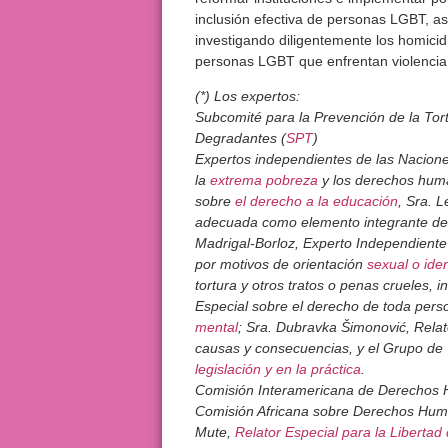
inclusión efectiva de personas LGBT, así
investigando diligentemente los homicidi
personas LGBT que enfrentan violencia 
(*) Los expertos:
Subcomité para la Prevención de la Tor
Degradantes (
SPT
)
Expertos independientes de las Naciones
la
extrema pobreza
y los derechos huma
sobre
el derecho a la educación
, Sra. L
adecuada como elemento integrante del 
Madrigal-Borloz, Experto Independiente s
por motivos de orientación
sexual o ide
tortura y otros tratos o penas crueles,
Especial sobre el derecho de toda person
mental
; Sra. Dubravka Šimonović, Relat
causas y consecuencias, y el Grupo de 
legislación y en la práctica
.
Comisión Interamericana de Derechos
Comisión Africana sobre Derechos Huma
Mute,
Relator Especial para la Libertad