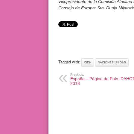
Vicepresidente de la Comisión African
Consejo de Europa: Sra. Dunja Mijatovi
Tagged with:
CIDH
NACIONES UNIDAS
Previous:
España – Página de País IDAHO
2018