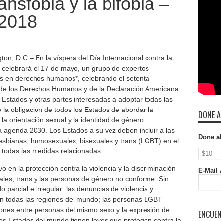
ansfobia y la bifobia –
 2018
ton, D.C – En la víspera del Día Internacional contra la
e celebrará el 17 de mayo, un grupo de expertos
as en derechos humanos*, celebrando el setenta
l de los Derechos Humanos y de la Declaración Americana
 Estados y otras partes interesadas a adoptar todas las
la obligación de todos los Estados de abordar la
DONE A
 la orientación sexual y la identidad de género
 agenda 2030. Los Estados a su vez deben incluir a las
Done a
esbianas, homosexuales, bisexuales y trans (LGBT) en el
 todas las medidas relacionadas.
o en la protección contra la violencia y la discriminación
E-Mail 
ales, trans y las personas de género no conforme. Sin
parcial e irregular: las denuncias de violencia y
en todas las regiones del mundo; las personas LGBT
iones entre personas del mismo sexo y la expresión de
ENCUEN
los Estados del mundo tienen leyes que protegen contra la