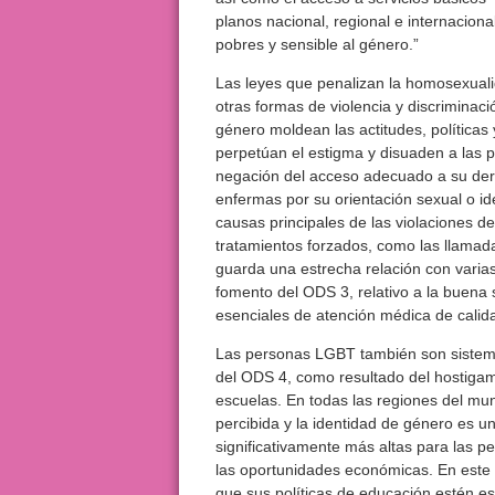
planos nacional, regional e internacional
pobres y sensible al género.”
Las leyes que penalizan la homosexualid
otras formas de violencia y discriminaci
género moldean las actitudes, políticas 
perpetúan el estigma y disuaden a las p
negación del acceso adecuado a su dere
enfermas por su orientación sexual o id
causas principales de las violaciones d
tratamientos forzados, como las llamada
guarda una estrecha relación con varia
fomento del ODS 3, relativo a la buena s
esenciales de atención médica de calida
Las personas LGBT también son sistemá
del ODS 4, como resultado del hostigami
escuelas. En todas las regiones del mun
percibida y la identidad de género es u
significativamente más altas para las p
las oportunidades económicas. En este s
que sus políticas de educación estén e