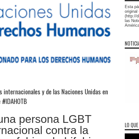
Esta pá
original
(http:/
las Not
América 
NOTICI
 internacionales y de las Naciones Unidas en
e #IDAHOTB
guna persona LGBT
LO QUE 
rnacional contra la