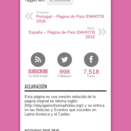
Tagged with:
EL SALVADOR
Previous:
Portugal – Página do País IDAHOTB
2018
Next:
España – Página de País IDAHOTB
2018
SUBSCRIBE
998
7,518
To RSS Feed
Followers
Fans
ACLARACIÓN
Esta página es una versión reducida de la
página original en idioma inglés
(http://dayagainsthomophobia.org/) y se enfoca
en las Noticias y Eventos que suceden en
Latino América y el Caribe-.