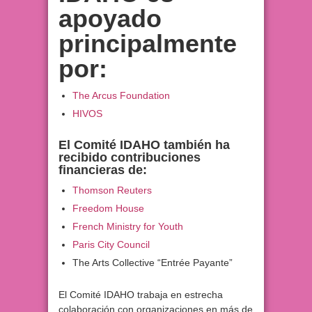
apoyado
principalmente
por:
The Arcus Foundation
HIVOS
El Comité IDAHO también ha
recibido contribuciones
financieras de:
Thomson Reuters
Freedom House
French Ministry for Youth
Paris City Council
The Arts Collective “Entrée Payante”
El Comité IDAHO trabaja en estrecha
colaboración con organizaciones en más de