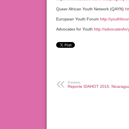
Queer African Youth Network (QAYN)
ht
European Youth Forum
http://youthforu
Advocates for Youth
http://advocatesfor
Previous:
Reporte IDAHOT 2015: Nicaragu