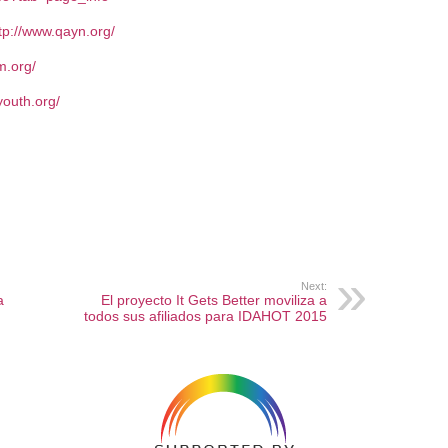
tp://www.qayn.org/
m.org/
youth.org/
Next:
a
El proyecto It Gets Better moviliza a
todos sus afiliados para IDAHOT 2015