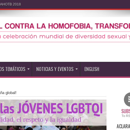
IDAHOTB 2018
OS TEMÁTICOS
NOTICIAS Y EVENTOS
ENGLISH
ña global!
SUBS
To R
ACLARA