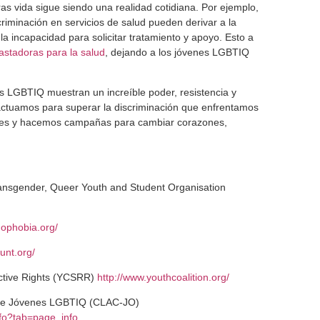
s vida sigue siendo una realidad cotidiana. Por ejemplo,
criminación en servicios de salud pueden derivar a la
a incapacidad para solicitar tratamiento y apoyo. Esto a
stadoras para la salud
, dejando a los jóvenes LGBTIQ
s LGBTIQ muestran un increíble poder, resistencia y
actuamos para superar la discriminación que enfrentamos
des y hacemos campañas para cambiar corazones,
Transgender, Queer Youth and Student Organisation
mophobia.org/
unt.org/
uctive Rights (YCSRR)
http://www.youthcoalition.org/
 de Jóvenes LGBTIQ (CLAC-JO)
nfo?tab=page_info