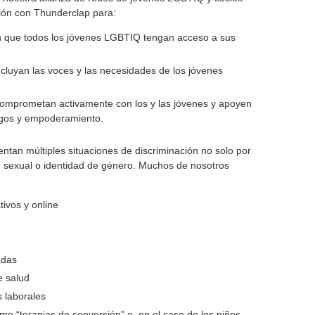
ión con Thunderclap para:
en que todos los jóvenes LGBTIQ tengan acceso a sus
cluyan las voces y las necesidades de los jóvenes
omprometan activamente con los y las jóvenes y apoyen
azgos y empoderamiento.
tan múltiples situaciones de discriminación no solo por
n sexual o identidad de género. Muchos de nosotros
ivos y online
adas
e salud
 laborales
omo “terapias de conversión” o, en el caso de los niños