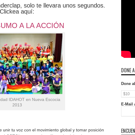
derclap, solo te llevara unos segundos.
Clickea aquí:
UMO A LA ACCIÓN
DONE A
Done a
vidad IDAHOT en Nueva Escocia
E-Mail 
2013
ENCUEN
 unir tu voz con el movimiento global y tomar posición