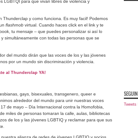
es LGBTQI para que vivan libres de violencia y
n Thunderclap y como funciona. Es muy facil! Podemos
 un
flashmob
virtual. Cuando haces click en el link y te
ook, tu mensaje – que puedes personalizar si así lo
 y simultáneamente con todas las personas que se
or del mundo dirán que las voces de los y las jóvenes
s por un mundo sin discriminación y violencia.
te al Thunderclap YA!
SEGUIN
esbianas, gays, bisexuales, transgenero, queer e
 unimos alrededor del mundo para unir nuestras voces
Tweets
 17 de mayo – Día Internacional contra la Homofobia,
de miles de personas tomaran la calle, aulas, bibliotecas
rzos de los y las jóvenes LGBTIQ y reclamar para que sus
e.
, nuestra alianza de redes de jóvenes LGBTIQ y socios