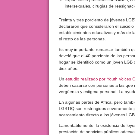
intersexuales, cirugías de reasignac
Treinta y tres porciento de jóvenes LG
declararon que consideraron el suicidi
establecimientos educativos y más de l
el resto de las personas.
Es muy importante remarcar también q
develó que el 40 porciento de las pers
hogar se identificó como un joven LGB 
diez años.
Un
estudio realizado por Youth Voices 
deben casarse con personas a las que no
vergüenza y estigma personal. La ayuda
En algunas partes de África, pero tambi
LGBTIQ son restringidos severamente por 
acercamiento directo a los jóvenes LGB
Lamentablemente, la existencia de leyes
prestación de servicios públicos adecua