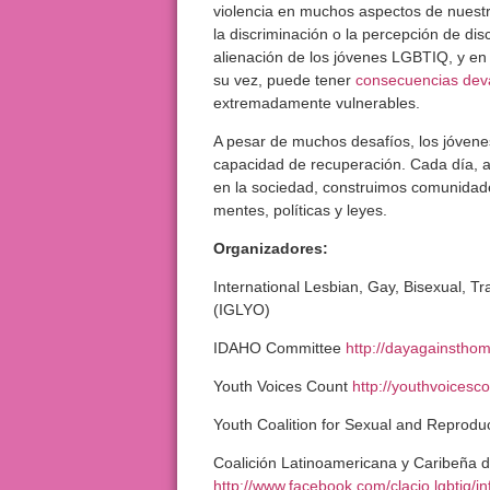
violencia en muchos aspectos de nuestra
la discriminación o la percepción de dis
alienación de los jóvenes LGBTIQ, y en l
su vez, puede tener
consecuencias deva
extremadamente vulnerables.
A pesar de muchos desafíos, los jóvene
capacidad de recuperación. Cada día, 
en la sociedad, construimos comunida
mentes, políticas y leyes.
Organizadores:
International Lesbian, Gay, Bisexual, 
(IGLYO)
IDAHO Committee
http://dayagainstho
Youth Voices Count
http://youthvoicesco
Youth Coalition for Sexual and Reprod
Coalición Latinoamericana y Caribeña
http://www.facebook.com/clacjo.lgbtiq/i