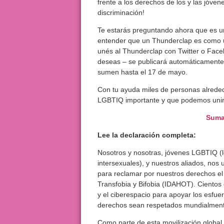
frente a los derechos de los y las jóven
discriminación!
Te estarás preguntando ahora que es u
entender que un Thunderclap es como
unés al Thunderclap con Twitter o Faceb
deseas – se publicará automáticamente
sumen hasta el 17 de mayo.
Con tu ayuda miles de personas alreded
LGBTIQ importante y que podemos unirno
Suma
Lee la declaración completa:
Nosotros y nosotras, jóvenes LGBTIQ (l
intersexuales), y nuestros aliados, nos
para reclamar por nuestros derechos el
Transfobia y Bifobia (IDAHOT). Cientos 
y el ciberespacio para apoyar los esfue
derechos sean respetados mundialment
Como parte de esta movilización global