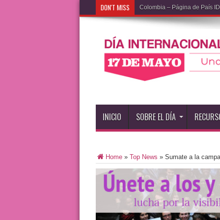
DON'T MISS
Colombia – Página de País 
INICIO
SOBRE EL DÍA
RECURS
Home
»
Top News
»
Sumate a la campa