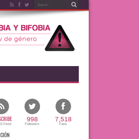
CRIBE
998
7,518
SS Feed
Followers
Fans
CIÓN