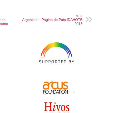
Next:
undo
Argentina – Página de País IDAHOTB
” como
2018
"