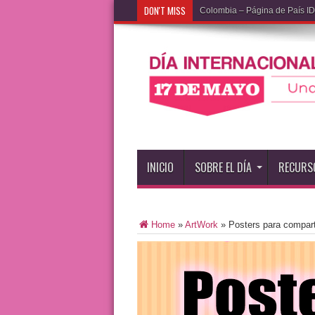
DON'T MISS
Colombia – Página de País 
INICIO
SOBRE EL DÍA
RECURS
Home
»
ArtWork
»
Posters para compar