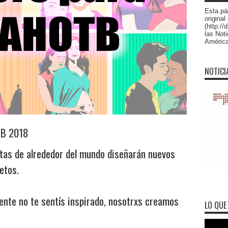
Esta pá
original
(http:/
las Not
América 
NOTICI
TB 2018
stas de alrededor del mundo diseñarán nuevos
etos.
ente no te sentís inspirado, nosotrxs creamos
LO QUE 