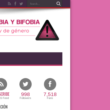
CRIBE
998
7,518
SS Feed
Followers
Fans
CIÓN