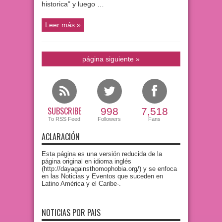
historica” y luego …
Leer más »
página siguiente »
SUBSCRIBE
998
7,518
To RSS Feed
Followers
Fans
ACLARACIÓN
Esta página es una versión reducida de la
página original en idioma inglés
(http://dayagainsthomophobia.org/) y se enfoca
en las Noticias y Eventos que suceden en
Latino América y el Caribe-.
NOTICIAS POR PAIS