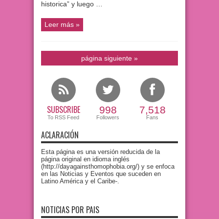
historica” y luego …
Leer más »
página siguiente »
SUBSCRIBE
998
7,518
To RSS Feed
Followers
Fans
ACLARACIÓN
Esta página es una versión reducida de la
página original en idioma inglés
(http://dayagainsthomophobia.org/) y se enfoca
en las Noticias y Eventos que suceden en
Latino América y el Caribe-.
NOTICIAS POR PAIS