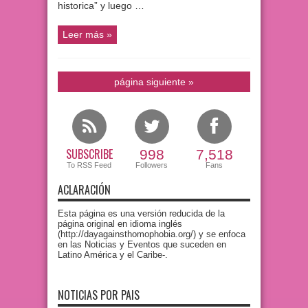
historica” y luego …
Leer más »
página siguiente »
SUBSCRIBE
998
7,518
To RSS Feed
Followers
Fans
ACLARACIÓN
Esta página es una versión reducida de la
página original en idioma inglés
(http://dayagainsthomophobia.org/) y se enfoca
en las Noticias y Eventos que suceden en
Latino América y el Caribe-.
NOTICIAS POR PAIS